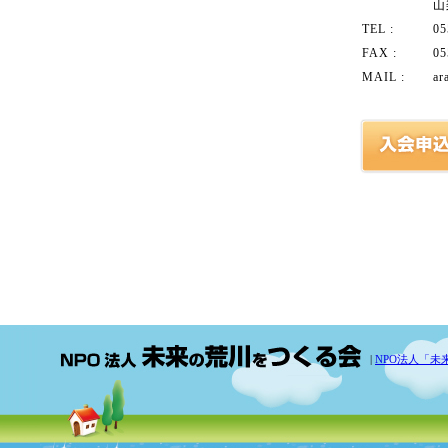
山
TEL :
05
FAX :
05
MAIL :
ar
|
NPO法人「