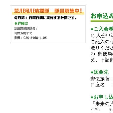
●ご入会
1) 入
ご記入のう
送りくだ
2）郵便
え、下記
●送金先
郵便振替：00
口座名 ：
●お申し
「未来の
住所 :
〒4