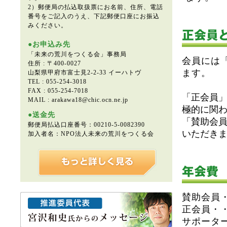
2）郵便局の払込取扱票にお名前、住所、電話
番号をご記入のうえ、下記郵便口座にお振込
みください。
●お申込み先
「未来の荒川をつくる会」事務局
会員には
住所 : 〒400-0027
ます。
山梨県甲府市富士見2-2-33 イーハトヴ
TEL : 055-254-3018
FAX : 055-254-7018
「正会員
MAIL : arakawa18@chic.ocn.ne.jp
極的に関
●送金先
「賛助会
郵便局払込口座番号：00210-5-0082390
いただき
加入者名：NPO法人未来の荒川をつくる会
賛助会員・
正会員・・
サポーター