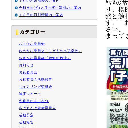
３月の河川清掃のご案内
ﾔﾏﾒ
令和８年(初)２月の河川清掃のご案内
り、模
然と触
１２月の河川清掃のご案内
す。 
さい。
まって
おさかな委員会
おさかな委員会「こどもの水辺楽校」
おさかな委員会「錦鯉の放流」
お知らせ
お花委員会
お花委員会活動報告
サイクリング委員会
健康ウオーク
各委員のあいさつ
歩けあるけ健康委員会
活動予定
活動報告