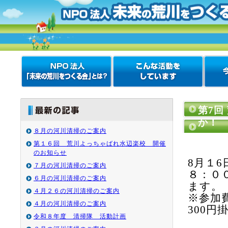
第7回
か！
８月の河川清掃のご案内
第１６回 荒川よっちゃばれ水辺楽校 開催
のお知らせ
8月１
７月の河川清掃のご案内
８：０
６月の河川清掃のご案内
ます。
４月２６の河川清掃のご案内
※参加
４月の河川清掃のご案内
300円
令和８年度 清掃隊 活動計画