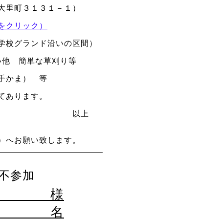
大里町３１３１－１）
をクリック）
学校グランド沿いの区間）
い他 簡単な草刈り等
手かま） 等
ご用意してあります。
上
）へお願い致します。
不参加
様
名