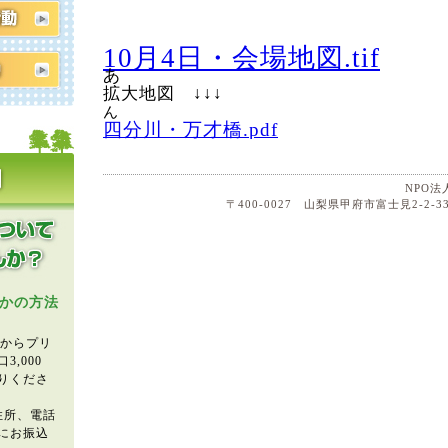
10月4日・会場地図.tif
あ
拡大地図 ↓↓↓
ん
四分川・万才橋.pdf
NPO
〒400-0027 山梨県甲府市富士見2-2-33
かの方法
」からプリ
,000
りくださ
住所、電話
にお振込