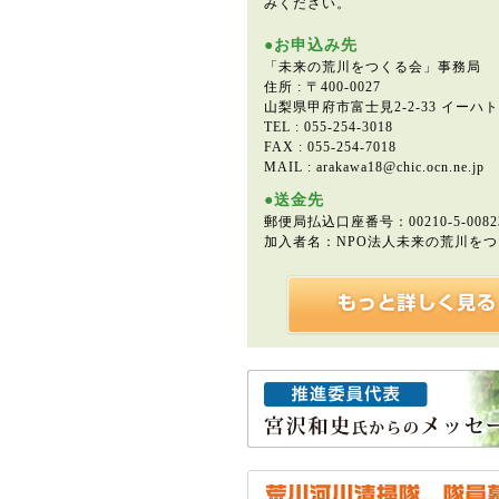
みください。
●お申込み先
「未来の荒川をつくる会」事務局
住所 : 〒400-0027
山梨県甲府市富士見2-2-33 イーハ
TEL : 055-254-3018
FAX : 055-254-7018
MAIL : arakawa18@chic.ocn.ne.jp
●送金先
郵便局払込口座番号：00210-5-0082
加入者名：NPO法人未来の荒川を