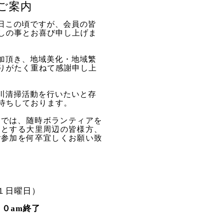
ご案内
日この頃ですが、会員の皆
しの事とお喜び申し上げま
加頂き、地域美化・地域繁
りがたく重ねて感謝申し上
川清掃活動を行いたいと存
待ちしております。
』では、随時ボランティアを
めとする大里周辺の皆様方、
ご参加を何卒宜しくお願い致
１日曜日）
００
am
終了