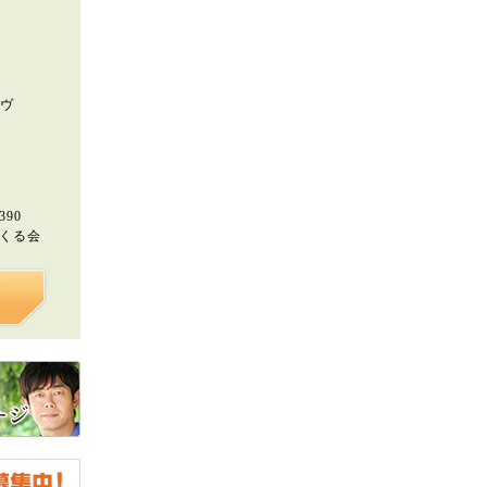
トヴ
390
つくる会