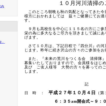
１０月河川清掃の
案内
このところ朝晩も秋の気配となってきた今
様方におかれましては 益々ご健勝にてお過
す。
９月も高校生を中心に１１５名の方にご参
栄の為に多大なるご尽力を頂きまして誠にあ
げます。
校」
さて１０月は、下記日程で『四分川』の河
じます。昨年に続き沢山の方々のご参加をお
また、『未来の荒川をつくる会 清掃隊
募集いたしておりますので、会員様をはじ
及び ご友人様等 大勢の方々を募っての
します。
記
平成２７年１０月４日
（第
日 時 ：
６：３５
am
開会式～９：