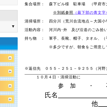
集合場所： 森下ビル様 駐車場 （甲府市
※別紙参照
（最下部の青文字
清掃場所： 四分川（荒川合流地点～大国小
活動内容： 河川内･外 及び沿道のごみ拾
持ち物 ： 軍手、長靴、帽子、タオル、（
※多少ですが、朝食を
以
※返信先 ０５５－２５１－９２５５（河野
１０月４日・清掃活動に
参 加
・ 
氏名
他