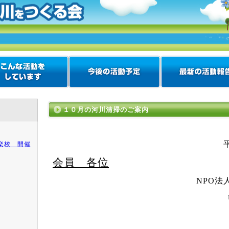
１０月の河川清掃のご案内
楽校 開催
会員 各位
NPO
法