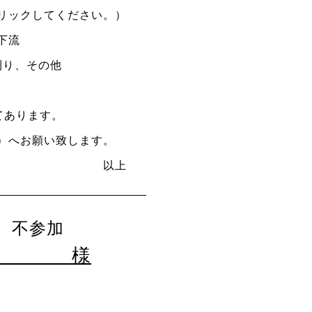
クしてください。）
下流
刈り、その他
てあります。
）へお願い致します。
上
不参加
様