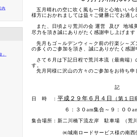
案内
五月晴れの空に吹く風も一段と心地いい今
様方におかれましては益々ご健勝にてお過し
また、日頃より荒川の会
運営
及び
地域
尽力を頂き誠にありがたく感謝申し上げます
先月もゴ～ルデンウィ～ク前の行楽シ～ズン
の多くのご参加を頂き、誠にありがたく感謝
校」
さて６月は下記日程で荒川本流（最南端）
す。
先月同様に沢山の方々のご参加をお待ち申
記
平成２９年６月４日
（第１日
日 時 ：
６：３０
am
集合～９：００
a
集合場所：新二川橋下流左岸 駐車場
（荒
㈱城南ロードサービス様の南西側