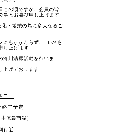
日この頃ですが、会員の皆
の事とお喜び申し上げます
美化・繁栄の為に多大なるご
にもかかわらず、135名も
申し上げます
の河川清掃活動を行いま
し上げております
曜日）
m
終了予定
川本流最南端）
付近