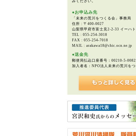
みください。
●お申込み先
「未来の荒川をつくる会」事務局
住所 : 〒400-0027
山梨県甲府市富士見2-2-33 イーハ
TEL : 055-254-3018
FAX : 055-254-7018
MAIL : arakawa18@chic.ocn.ne.jp
●送金先
郵便局払込口座番号：00210-5-0082
加入者名：NPO法人未来の荒川を