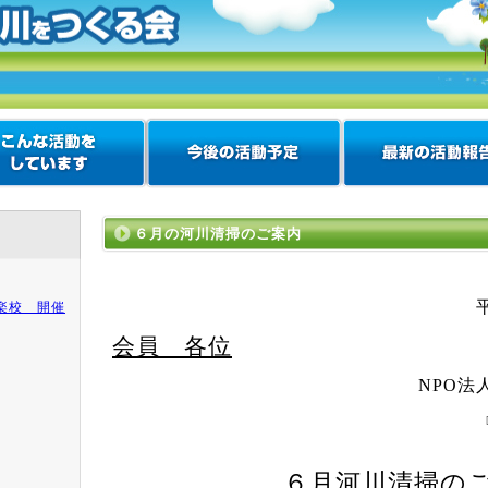
６月の河川清掃のご案内
楽校 開催
会員 各位
NPO
法
６月河川清掃の