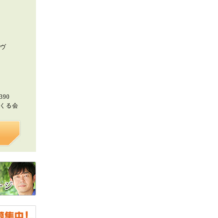
トヴ
390
つくる会