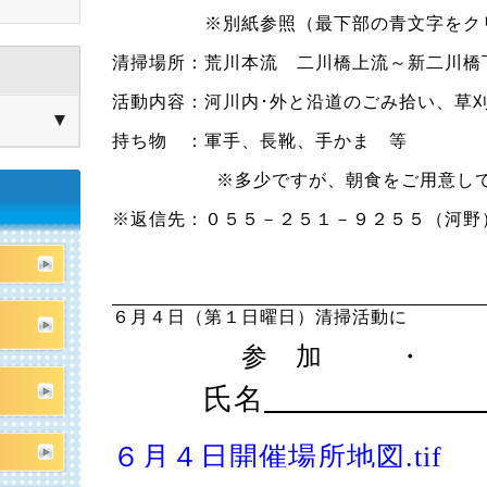
※別紙参照（最下部の青文字をクリッ
清掃場所：荒川本流 二川橋上流～新二川橋
活動内容：河川内･外と沿道のごみ拾い、草
持ち物 ：軍手、長靴、手かま 等
※多少ですが、朝食をご用意し
※返信先：０５５－２５１－９２５５（河野
以
６月４日（第１日曜日）清掃活動に
参 加
・ 
氏名
６月４日開催場所地図.tif