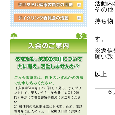
活動内
その他
持ち物
す。
※返信
願い致
以上
ご入会希望者は、以下のいずれかの方法
でお申し込みください。
1) 入会申込書を下の「詳しく見る」からプリ
６
ントしてご記入のうえ、年会費（１口3,000
円）を添えて現金書留事務局にお送りくださ
い。
2）郵便局の払込取扱票にお名前、住所、電話
番号をご記入のうえ、下記郵便口座にお振込