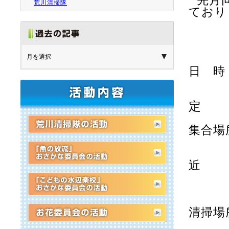
先月
荒川清掃隊
ており
日 時
６
定
集合場
㈱城
近
※最
清掃場