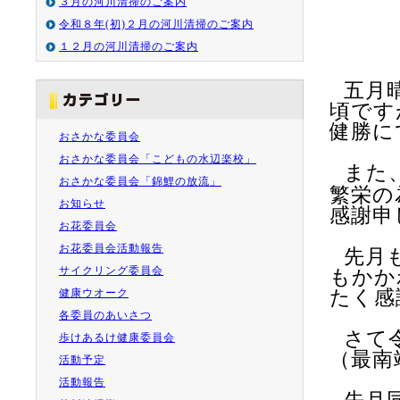
３月の河川清掃のご案内
令和８年(初)２月の河川清掃のご案内
１２月の河川清掃のご案内
五月
頃です
健勝に
おさかな委員会
おさかな委員会「こどもの水辺楽校」
また
おさかな委員会「錦鯉の放流」
繁栄の
お知らせ
感謝申
お花委員会
お花委員会活動報告
先月
サイクリング委員会
もかか
健康ウオーク
たく感
各委員のあいさつ
さて
歩けあるけ健康委員会
（最南
活動予定
活動報告