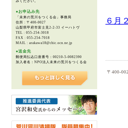
氏
みください。
●お申込み先
「未来の荒川をつくる会」事務局
６月２
住所 : 〒400-0027
山梨県甲府市富士見2-2-33 イーハトヴ
TEL : 055-254-3018
FAX : 055-254-7018
MAIL : arakawa18@chic.ocn.ne.jp
●送金先
郵便局払込口座番号：00210-5-0082390
加入者名：NPO法人未来の荒川をつくる会
〒400-0