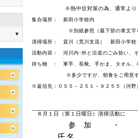
※熱中症対策の為、通常より３０
集合場所： 新田小学校内
※別紙参照（最下部の青文字を
清掃場所： 貢川（荒川支流） 新田小学校
活動内容： 河川内･外と沿道のごみ拾い、
持ち物 ： 軍手、長靴、手かま、タオル、
※多少ですが、朝食をご用意
※返信先：０５５－２５１－９２５５（河野
以
８月１日（第１日曜日）清掃活動に
参 加
・ 
氏名