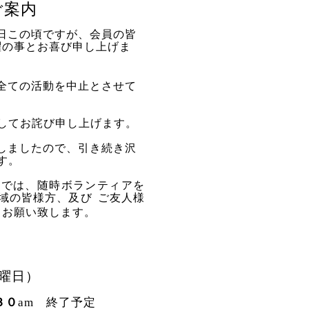
ご案内
日この頃ですが、会員の皆
躍の事とお喜び申し上げま
全ての活動を中止とさせて
してお詫び申し上げます。
しましたので、引き続き沢
す。
』では、随時ボランティアを
域の皆様方、及び
ご友人様
くお願い致します。
曜日）
３０
am
終了予定