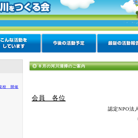
８月の河川清掃のご案内
楽校 開催
会員 各位
認定
NPO
法