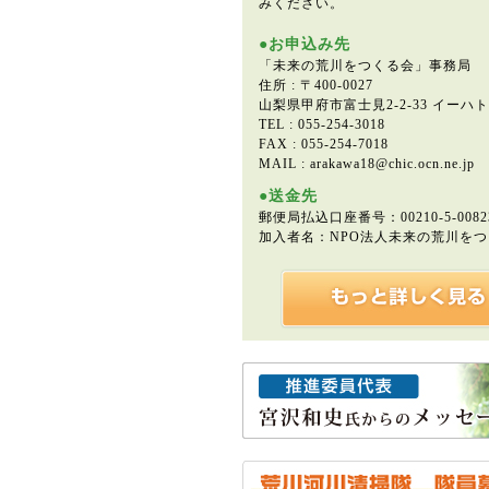
みください。
●お申込み先
「未来の荒川をつくる会」事務局
住所 : 〒400-0027
山梨県甲府市富士見2-2-33 イーハ
TEL : 055-254-3018
FAX : 055-254-7018
MAIL : arakawa18@chic.ocn.ne.jp
●送金先
郵便局払込口座番号：00210-5-0082
加入者名：NPO法人未来の荒川を