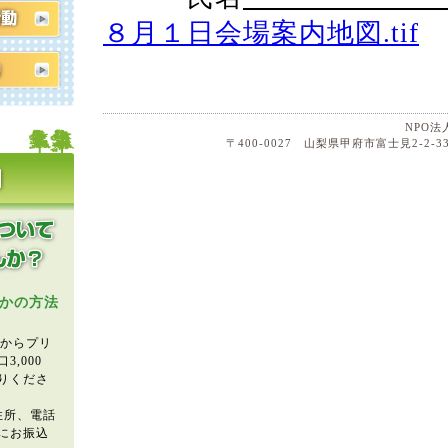
８月１日会場案内地図.tif
NPO
〒400-0027 山梨県甲府市富士見2-2-33
かの方法
」からプリ
,000
りくださ
住所、電話
にお振込