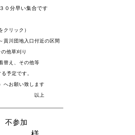
分早い集合です
クリック）
～貢川団地入口付近の区間
その他草刈り
着替え、その他等
する予定です。
）へお願い致します
上
不参加
様