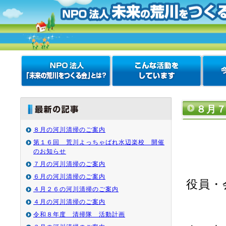
８月
８月の河川清掃のご案内
第１６回 荒川よっちゃばれ水辺楽校 開催
令
のお知らせ
７月の河川清掃のご案内
６月の河川清掃のご案内
役員・
４月２６の河川清掃のご案内
４月の河川清掃のご案内
令和８年度 清掃隊 活動計画