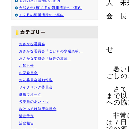
３月の河川清掃のご案内
人 未
令和８年(初)２月の河川清掃のご案内
会 
１２月の河川清掃のご案内
清
おさかな委員会
せ
おさかな委員会「こどもの水辺楽校」
おさかな委員会「錦鯉の放流」
お知らせ
暑い日
お花委員会
ごしの
お花委員会活動報告
サイクリング委員会
さて、
まで以
健康ウオーク
への協
各委員のあいさつ
歩けあるけ健康委員会
非常に
活動予定
は７日
活動報告
での河