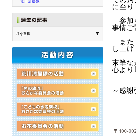
荒川清掃隊
に至り
参加を
事情ご
また９
し上げ
末筆な
心より
～感謝
〒400-0