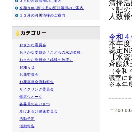
３月の河川清掃のご案内
清掃活
下記の
令和８年(初)２月の河川清掃のご案内
人数報
１２月の河川清掃のご案内
令和４
本年度
おさかな委員会
認定N
おさかな委員会「こどもの水辺楽校」
【水資
おさかな委員会「錦鯉の放流」
斉藤鉄
お知らせ
（令和
お花委員会
議室に
お花委員会活動報告
※本年
サイクリング委員会
健康ウオーク
各委員のあいさつ
〒400-0
歩けあるけ健康委員会
活動予定
活動報告