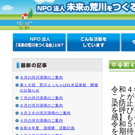
令和
８月の河川清掃のご案内
第１６回 荒川よっちゃばれ水辺楽校 開催
令和４
のお知らせ
ことが
７月の河川清掃のご案内
染防止
６月の河川清掃のご案内
を呼び
４月２６の河川清掃のご案内
感
】
も
４月の河川清掃のご案内
令和５
令和８年度 清掃隊 活動計画
を期待