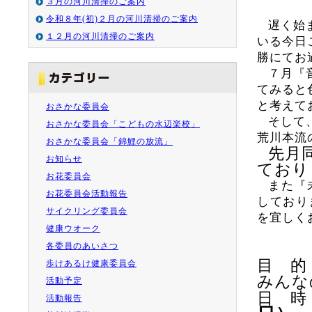
３月の河川清掃のご案内
令和８年(初)２月の河川清掃のご案内
遅く始
１２月の河川清掃のご案内
いる今日
勝にてお
７月『
てみると
と考えて
おさかな委員会
そして
おさかな委員会「こどもの水辺楽校」
荒川本流
おさかな委員会「錦鯉の放流」
先月
お知らせ
ており
お花委員会
また『
お花委員会活動報告
しており
サイクリング委員会
を宜しく
健康ウオーク
各委員のあいさつ
目 的
歩けあるけ健康委員会
みんな
活動予定
日 
活動報告