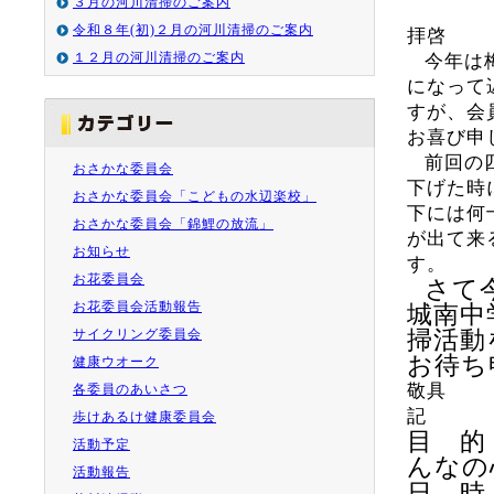
３月の河川清掃のご案内
令和８年(初)２月の河川清掃のご案内
拝啓
１２月の河川清掃のご案内
今年は
になって
すが、会
お喜び申
前回の
おさかな委員会
下げた時
おさかな委員会「こどもの水辺楽校」
下には何
おさかな委員会「錦鯉の放流」
が出て来
お知らせ
す。
お花委員会
さて
お花委員会活動報告
城南中
サイクリング委員会
掃活動
お待ち
健康ウオーク
敬具
各委員のあいさつ
記
歩けあるけ健康委員会
目 的
活動予定
んなの
活動報告
日 