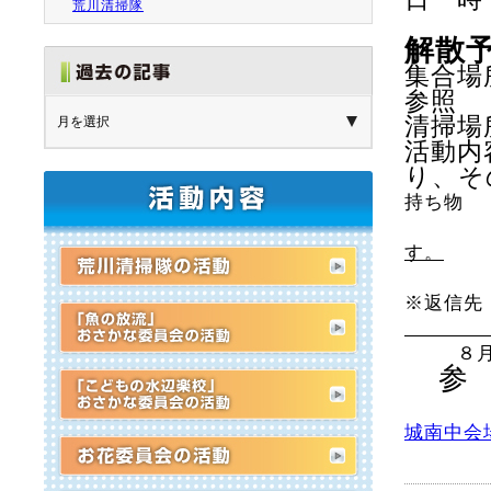
荒川清掃隊
解散
集合場
参照
清掃場
活動内
り、
持ち物 
す。
※返信
８
参
氏
城南中会場