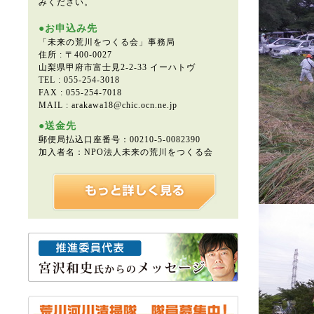
みください。
●お申込み先
「未来の荒川をつくる会」事務局
住所 : 〒400-0027
山梨県甲府市富士見2-2-33 イーハトヴ
TEL : 055-254-3018
FAX : 055-254-7018
MAIL : arakawa18@chic.ocn.ne.jp
●送金先
郵便局払込口座番号：00210-5-0082390
加入者名：NPO法人未来の荒川をつくる会