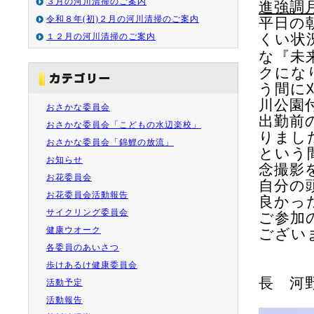
３月の河川清掃のご案内
進強調
令和８年(初)２月の河川清掃のご案内
平日の
くい状
１２月の河川清掃のご案内
な『未
クにな
う間に
川公園
おさかな委員会
出勤前
おさかな委員会「こどもの水辺楽校」
りまし
おさかな委員会「錦鯉の放流」
という
お知らせ
念撮影
お花委員会
自分の
お花委員会活動報告
良かっ
サイクリング委員会
ご参加
健康ウオーク
ござい
各委員のあいさつ
歩けあるけ健康委員会
長 河
活動予定
活動報告