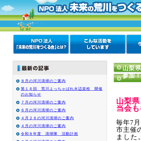
山梨
参加
８月の河川清掃のご案内
第１６回 荒川よっちゃばれ水辺楽校 開催
のお知らせ
山梨県
７月の河川清掃のご案内
当会も
６月の河川清掃のご案内
４月２６の河川清掃のご案内
毎年7
４月の河川清掃のご案内
市主催
令和８年度 清掃隊 活動計画
ました