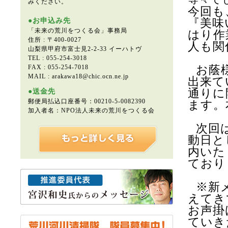
みください。
今回も
●お申込み先
『美味
「未来の荒川をつくる会」事務局
はり作
住所 : 〒400-0027
人も関
山梨県甲府市富士見2-2-33 イーハトヴ
TEL : 055-254-3018
FAX : 055-254-7018
お蔭
MAIL : arakawa18@chic.ocn.ne.jp
出来て
通りに
●送金先
郵便局払込口座番号：00210-5-0082390
ます。
加入者名：NPO法人未来の荒川をつくる会
次回
動日と
内いた
ており
※新
えてき
お声掛
ていき