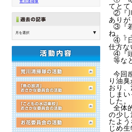
荒川清掃隊
てとて
②『
ありが
③『
ね。。
④『
仕方な
④『
等な
今回
り油臭
おり、
しまい
した。
全体
の少し
たよう
じめ生