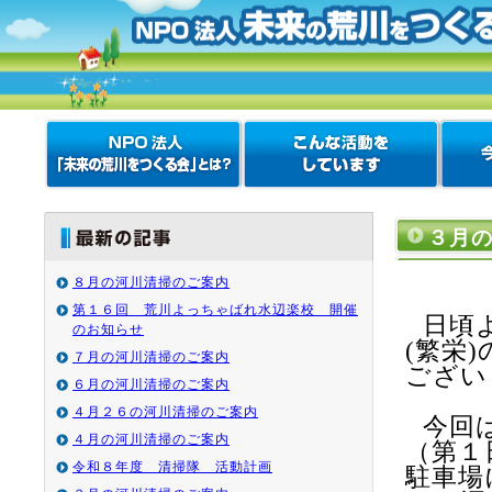
３月
８月の河川清掃のご案内
第１６回 荒川よっちゃばれ水辺楽校 開催
日頃
のお知らせ
(繁栄)
７月の河川清掃のご案内
ござい
６月の河川清掃のご案内
４月２６の河川清掃のご案内
今回
４月の河川清掃のご案内
（第１
令和８年度 清掃隊 活動計画
駐車場