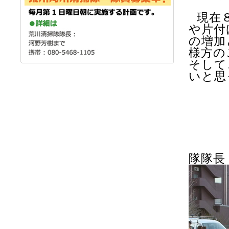
現在
や片付
の増加
様方の
そして
いと思
～
隊隊長