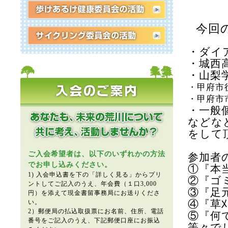
今回
・
ダイ
・城西
・山梨
・甲府市
・甲府市
・一般
などな
をして
ご入会希望者は、以下のいずれかの方法
参加者
でお申し込みください。
①『本
1) 入会申込書を下の「詳しく見る」からプリ
②『ゴ
ントしてご記入のうえ、年会費（１口3,000
③『足
円）を添えて現金書留事務局にお送りくださ
④『草
い。
2）郵便局の払込取扱票にお名前、住所、電話
⑤『何
番号をご記入のうえ、下記郵便口座にお振込
等々で