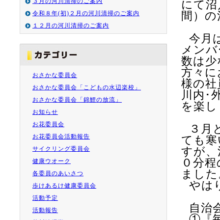
３月の河川清掃のご案内
にて沼
令和８年(初)２月の河川清掃のご案内
間）の
１２月の河川清掃のご案内
今月
メンバ
数は少
方々に
おさかな委員会
様の社
おさかな委員会「こどもの水辺楽校」
川内･
おさかな委員会「錦鯉の放流」
を楽し
お知らせ
お花委員会
３月
お花委員会活動報告
ても寒
サイクリング委員会
すが、
０分程
健康ウオーク
ました
各委員のあいさつ
やは
歩けあるけ健康委員会
活動予定
自治
活動報告
①『