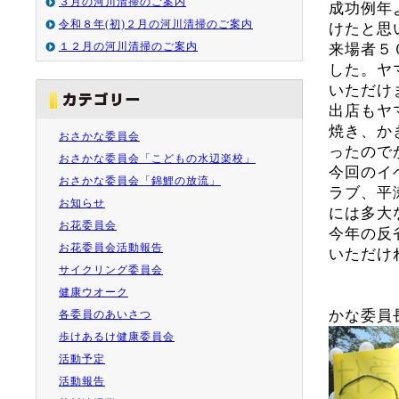
３月の河川清掃のご案内
成功例年
令和８年(初)２月の河川清掃のご案内
けたと思
１２月の河川清掃のご案内
来場者５
した。ヤ
いただけ
出店もヤ
焼き、か
おさかな委員会
ったので
おさかな委員会「こどもの水辺楽校」
今回のイ
おさかな委員会「錦鯉の放流」
ラブ、平
お知らせ
には多大
お花委員会
今年の反
お花委員会活動報告
いただけ
サイクリング委員会
健康ウオーク
かな委員
各委員のあいさつ
歩けあるけ健康委員会
活動予定
活動報告