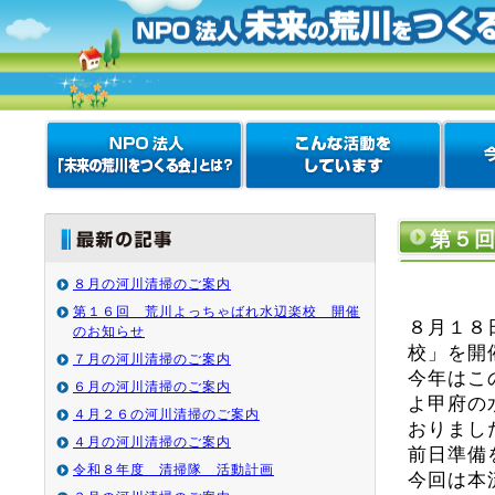
第５
８月の河川清掃のご案内
第１６回 荒川よっちゃばれ水辺楽校 開催
８月１８
のお知らせ
校」を開
７月の河川清掃のご案内
今年はこ
６月の河川清掃のご案内
よ甲府の
４月２６の河川清掃のご案内
おりまし
４月の河川清掃のご案内
前日準備
令和８年度 清掃隊 活動計画
今回は本