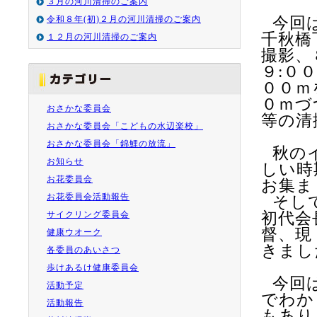
３月の河川清掃のご案内
令和８年(初)２月の河川清掃のご案内
今回
千秋橋
１２月の河川清掃のご案内
撮影、
９
:０
００ｍ
０ｍづ
おさかな委員会
等の
清
おさかな委員会「こどもの水辺楽校」
おさかな委員会「錦鯉の放流」
秋の
お知らせ
しい時
お花委員会
お集ま
お花委員会活動報告
そし
サイクリング委員会
初代会
督、現
健康ウオーク
きまし
各委員のあいさつ
歩けあるけ健康委員会
今回
活動予定
でわか
活動報告
もあり