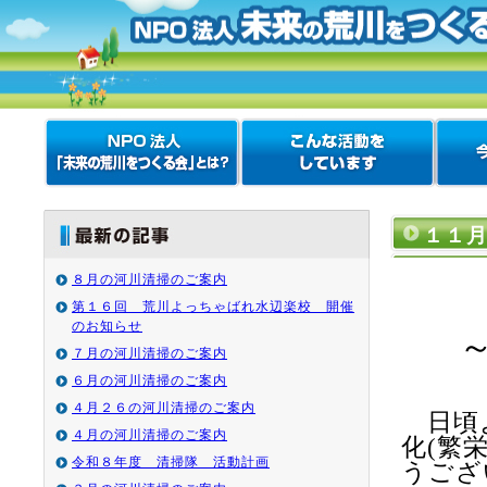
１１
８月の河川清掃のご案内
第１６回 荒川よっちゃばれ水辺楽校 開催
のお知らせ
７月の河川清掃のご案内
６月の河川清掃のご案内
４月２６の河川清掃のご案内
日頃よ
４月の河川清掃のご案内
化
(
繁
令和８年度 清掃隊 活動計画
うござ