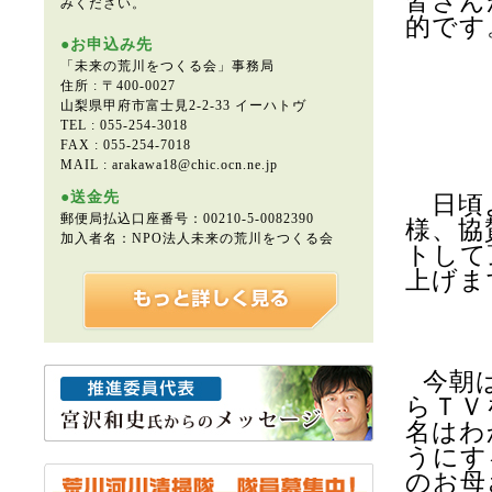
皆さん
みください。
的です
●お申込み先
「未来の荒川をつくる会」事務局
住所 : 〒400-0027
山梨県甲府市富士見2-2-33 イーハトヴ
TEL : 055-254-3018
FAX : 055-254-7018
～開
MAIL : arakawa18@chic.ocn.ne.jp
●送金先
日頃よ
郵便局払込口座番号：00210-5-0082390
様、協
加入者名：NPO法人未来の荒川をつくる会
トして
上げま
今朝
らＴＶ
名はわ
うにす
のお母