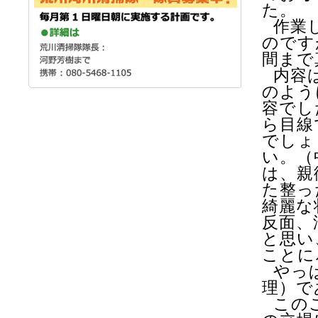
た。
作業
のです
間まで
内容
のよう
容でし
ら目線
でしょ
い。（
は、親
た整っ
綺麗な
反面、
と思い
ことに
やっ
理）で
この