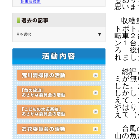
荒川清掃隊
思いま
収穫
トボト
転車２
ン１台
ろ 総
れまし
総評と
ミが無
した。
しかし
えて、
やはり
えて（
台風の
山の魚