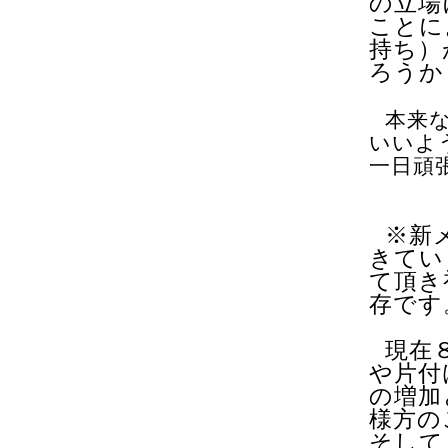
の立場
ことに
持ち）
ろうか
本来
いいよ
一日頑
※新
きてい
て頂き
存です
現在
や片付
の増加
様方の
そして