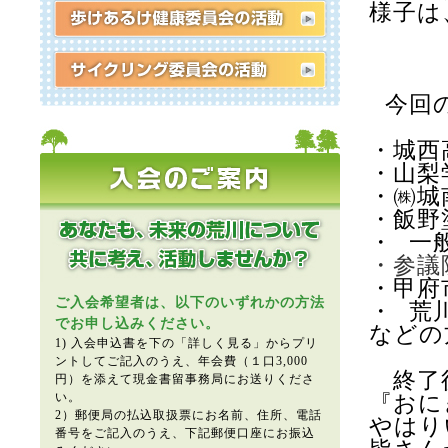
様子は
今回
・城西
・山梨
・㈱城
・飯野
・
一
・参議
・甲府
ご入会希望者は、以下のいずれかの方法
・
荒
でお申し込みください。
などの
1) 入会申込書を下の「詳しく見る」からプリ
ントしてご記入のうえ、年会費（１口3,000
終了後
円）を添えて現金書留事務局にお送りくださ
い。
『おに
2）郵便局の払込取扱票にお名前、住所、電話
やはり
番号をご記入のうえ、下記郵便口座にお振込